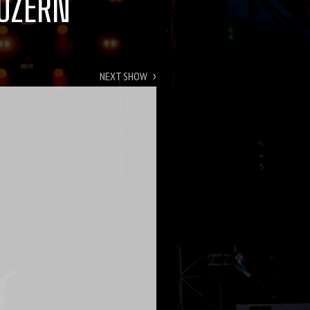
LUZERN
›
NEXT SHOW