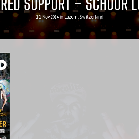
RED SUPPORT – SCHÜÜR 
11
Nov
in Luzern, Switzerland
2014