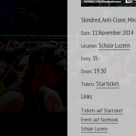
Skindred, Anti-Clone, Min
11.November 2014
Date:
Schüür Luzern
Location:
35.-
Entry:
19:30
Doors:
Starticket
Tickets:
Links
Tickets auf Starticket
Event auf facebook
Schüür Luzern